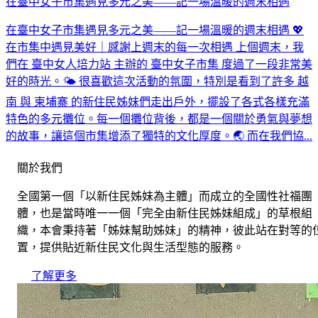
在臺中女子市集遇見多元之美——記一場溫暖的週末相遇
在臺中女子市集遇見多元之美——記一場溫暖的週末相遇 💖
在市集中遇見美好｜感謝上週末的每一次相遇 上個週末，我
們在 臺中女人培力站 主辦的 臺中女子市集 度過了一段非常美
好的時光。🌤️ 很喜歡這次活動的氛圍，特別是看到了許多 越
南 與 柬埔寨 的新住民姊妹們走出戶外，擺設了各式各樣充滿
特色的多元攤位。每一個攤位背後，都是一個關於勇氣與夢想
的故事，讓這個市集增添了獨特的文化厚度。🌏 而在我們協...
關於我們
全國第一個「以新住民姊妹為主體」而成立的全國性社福團
體，也是當時唯一一個「完全由新住民姊妹組成」的草根組
織，本會秉持著「姊妹幫助姊妹」的精神，彼此站在對等的
置，提供貼近新住民文化與生活型態的服務。
了解更多