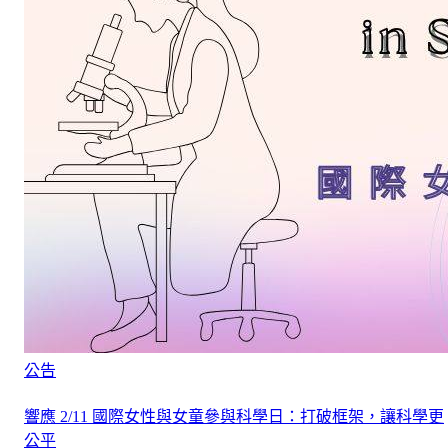
公告
響應 2/11 國際女性與女童參與科學日：打破框架，讓科學更
公平