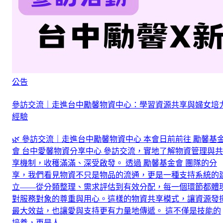
公告
參訪交流｜走進台中勵馨物資中心：學習資源共享與婦女培
經驗
🌿 參訪交流｜走進台中勵馨物資中心 本會日前前往 勵馨基
會 台中愛馨物資分享中心 參訪交流，實地了解物資管理與共
享機制，收穫滿滿、深受啟發。 透過 勵馨基金會 團隊的分
享，我們看見物資不只是物品的流通，更是一種支持系統的
立——從分類整理、需求評估到有效分配，每一個環節都體
對服務對象的尊重與用心。這樣的物資共享模式，讓資源發
最大效益，也讓愛與支持更有力量地傳遞。 這不僅是技能的
培養，更是人...