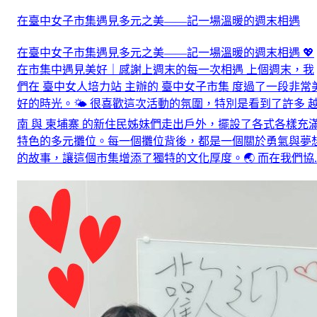
在臺中女子市集遇見多元之美——記一場溫暖的週末相遇
在臺中女子市集遇見多元之美——記一場溫暖的週末相遇 💖
在市集中遇見美好｜感謝上週末的每一次相遇 上個週末，我
們在 臺中女人培力站 主辦的 臺中女子市集 度過了一段非常
好的時光。🌤️ 很喜歡這次活動的氛圍，特別是看到了許多 
南 與 柬埔寨 的新住民姊妹們走出戶外，擺設了各式各樣充
特色的多元攤位。每一個攤位背後，都是一個關於勇氣與夢
的故事，讓這個市集增添了獨特的文化厚度。🌏 而在我們協..