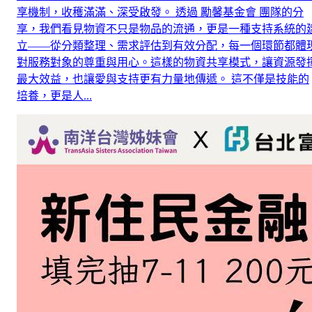
享機制，收穫滿滿、深受啟發。 透過 勵馨基金會 團隊的分
享，我們看見物資不只是物品的流通，更是一種支持系統的
立——從分類整理、需求評估到有效分配，每一個環節都體
對服務對象的尊重與用心。這樣的物資共享模式，讓資源發
最大效益，也讓愛與支持更有力量地傳遞。 這不僅是技能的
培養，更是人...